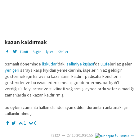
kazan kaldırmak
Tümü
Bugün
İyiler
Kötüler
osmanlı döneminde
üsküdar
'daki
selimiye kışlası
'da
ulufe
leri az gelen
yeniçeri
saraya karşı kıyıdan yemeklerinin, iaşelerinin az geldiğini
göstermek için karavana kazanlarını kaldırır padişaha kendilerini
gösterirler ve bu isyan ederiz mesajı gönderirlermiş. padişah'ta
verdiği ulufe'yi artırır ve suküneti sağlarmış. ayrıca ordu sefer olmadığı
zamanlarda da kazan kaldırırmış.
bu eylem zamanla halkın dilinde isyan edilen durumları anlatmak için
kullanılır olmuş.
1
0
#3123
27.10.2019 20:55
tunaqua