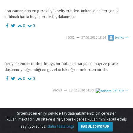
son zamanların en gerekli yükselişlerinden. imkanı olan her çocuk
katılmalı hatta büyükler de faydalanmalı.
0
0
#6081
27.02.2020 18:54
tvviks
bireyin kendini ifade etmeyi, bir bütünün parçası olmayı ve pratik
düşünmeyi öğrendiği en güzel örtük öğrenmelerden biridir.
0
0
#6083
28.02.2020 04:30
bahara
Sitemizden en iyi şekilde faydalanabilmeniz için çerezler
deneme
kullanılmaktadır. Bu siteye giriş yaparak çerez kullanımını kabul etmiş
iletişim
|
s.s.s
|
facebook
|
instagram
sayılıyorsunuz.
daha fazla bilgi
KABUL EDIYORUM