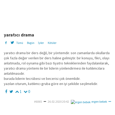
yaratıcı drama
Tümü
Bugün
İyiler
Kötüler
yaratıcı drama bir ders değil, bir yöntemdir. son zamanlarda okullarda
çok fazla değer verilen bir ders haline gelmiştir. bir konuyu, fikri, olayı
anlatmada, rol oynama gibi bazı tiyatro tekniklerinden faydalanılarak,
yaratıcı drama yöntemi ile bir liderin yönlendirmesi ile katılımcılara
anlatılmasıdır.
burada liderin tecrübesi ve becerisi çok önemlidir.
yazılan oturum, katılımcı gruba göre en iyi şekilde seçilmelidir.
1
0
#6065
26.02.2020 20:42
ergen bebek