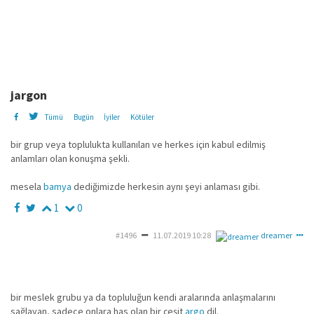
jargon
Tümü
Bugün
İyiler
Kötüler
bir grup veya toplulukta kullanılan ve herkes için kabul edilmiş
anlamları olan konuşma şekli.
mesela
bamya
dediğimizde herkesin aynı şeyi anlaması gibi.
1
0
#1496
11.07.2019 10:28
dreamer
bir meslek grubu ya da topluluğun kendi aralarında anlaşmalarını
sağlayan, sadece onlara has olan bir çeşit
argo
dil.