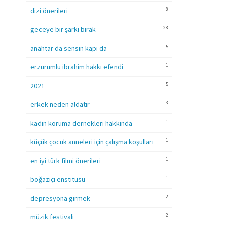
8
dizi önerileri
28
geceye bir şarkı bırak
5
anahtar da sensin kapı da
1
erzurumlu ibrahim hakkı efendi
5
2021
3
erkek neden aldatır
1
kadın koruma dernekleri hakkında
1
küçük çocuk anneleri için çalışma koşulları
1
en iyi türk filmi önerileri
1
boğaziçi enstitüsü
2
depresyona girmek
2
müzik festivali