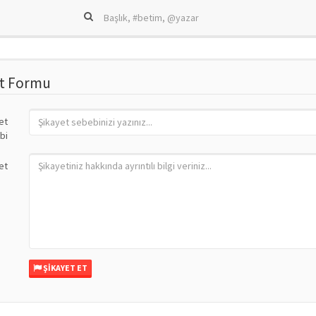
et Formu
et
bi
et
ŞIKAYET ET