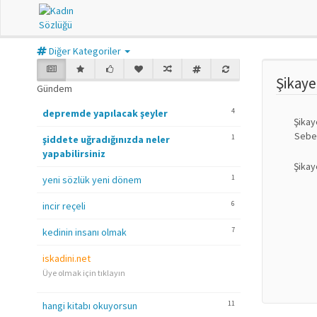
Diğer Kategoriler
Şikay
Gündem
4
depremde yapılacak şeyler
Şikay
Sebe
1
şiddete uğradığınızda neler
yapabilirsiniz
Şikay
1
yeni sözlük yeni dönem
6
incir reçeli
7
kedinin insanı olmak
iskadini.net
Üye olmak için tıklayın
11
hangi kitabı okuyorsun