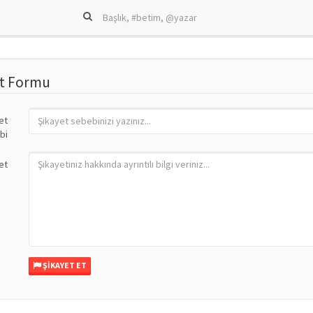
et Formu
et
bi
et
ŞIKAYET ET