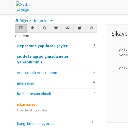
Diğer Kategoriler
Şikay
Gündem
4
depremde yapılacak şeyler
Şikay
Sebe
1
şiddete uğradığınızda neler
yapabilirsiniz
Şikay
1
yeni sözlük yeni dönem
6
incir reçeli
7
kedinin insanı olmak
iskadini.net
Üye olmak için tıklayın
11
hangi kitabı okuyorsun