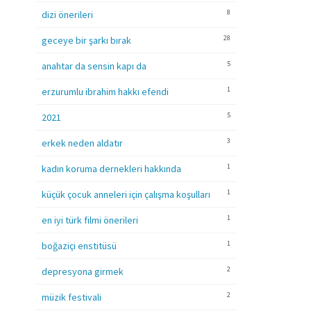
8
dizi önerileri
28
geceye bir şarkı bırak
5
anahtar da sensin kapı da
1
erzurumlu ibrahim hakkı efendi
5
2021
3
erkek neden aldatır
1
kadın koruma dernekleri hakkında
1
küçük çocuk anneleri için çalışma koşulları
1
en iyi türk filmi önerileri
1
boğaziçi enstitüsü
2
depresyona girmek
2
müzik festivali