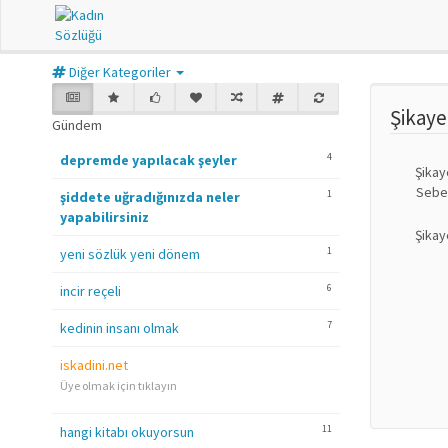
Diğer Kategoriler
Şikay
Gündem
4
depremde yapılacak şeyler
Şikay
Sebe
1
şiddete uğradığınızda neler
yapabilirsiniz
Şikay
1
yeni sözlük yeni dönem
6
incir reçeli
7
kedinin insanı olmak
iskadini.net
Üye olmak için tıklayın
11
hangi kitabı okuyorsun