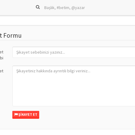
et Formu
et
bi
et
ŞIKAYET ET