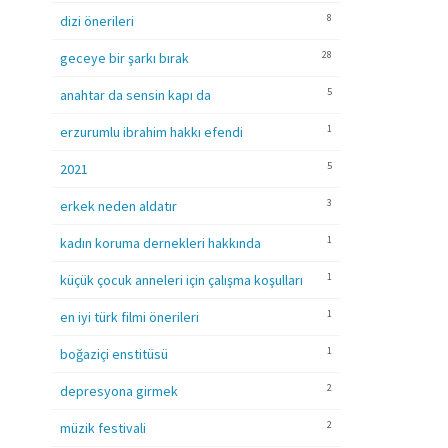
8
dizi önerileri
28
geceye bir şarkı bırak
5
anahtar da sensin kapı da
1
erzurumlu ibrahim hakkı efendi
5
2021
3
erkek neden aldatır
1
kadın koruma dernekleri hakkında
1
küçük çocuk anneleri için çalışma koşulları
1
en iyi türk filmi önerileri
1
boğaziçi enstitüsü
2
depresyona girmek
2
müzik festivali