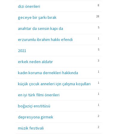
8
dizi önerileri
28
geceye bir şarkı bırak
5
anahtar da sensin kapı da
1
erzurumlu ibrahim hakkı efendi
5
2021
3
erkek neden aldatır
1
kadın koruma dernekleri hakkında
1
küçük çocuk anneleri için çalışma koşulları
1
en iyi türk filmi önerileri
1
boğaziçi enstitüsü
2
depresyona girmek
2
müzik festivali