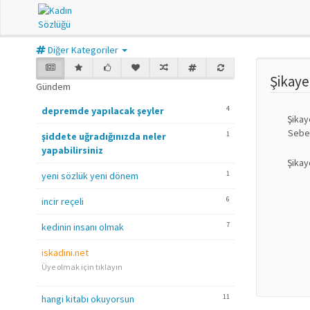
Diğer Kategoriler
Şikay
Gündem
4
depremde yapılacak şeyler
Şikay
Sebe
1
şiddete uğradığınızda neler
yapabilirsiniz
Şikay
1
yeni sözlük yeni dönem
6
incir reçeli
7
kedinin insanı olmak
iskadini.net
Üye olmak için tıklayın
11
hangi kitabı okuyorsun