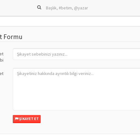
et Formu
et
bi
et
ŞIKAYET ET