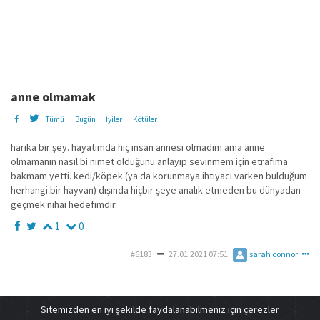
anne olmamak
Tümü
Bugün
İyiler
Kötüler
harika bir şey. hayatımda hiç insan annesi olmadım ama anne
olmamanın nasıl bi nimet olduğunu anlayıp sevinmem için etrafıma
bakmam yetti. kedi/köpek (ya da korunmaya ihtiyacı varken bulduğum
herhangi bir hayvan) dışında hiçbir şeye analık etmeden bu dünyadan
geçmek nihai hedefimdir.
1
0
#6183
27.01.2021 07:51
sarah connor
Sitemizden en iyi şekilde faydalanabilmeniz için çerezler
deneme