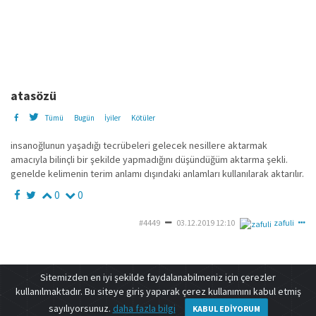
atasözü
Tümü
Bugün
İyiler
Kötüler
insanoğlunun yaşadığı tecrübeleri gelecek nesillere aktarmak
amacıyla bilinçli bir şekilde yapmadığını düşündüğüm aktarma şekli.
genelde kelimenin terim anlamı dışındaki anlamları kullanılarak aktarılır.
0
0
#4449
03.12.2019 12:10
zafuli
Sitemizden en iyi şekilde faydalanabilmeniz için çerezler
deneme
kullanılmaktadır. Bu siteye giriş yaparak çerez kullanımını kabul etmiş
iletişim
|
s.s.s
|
facebook
|
instagram
sayılıyorsunuz.
daha fazla bilgi
KABUL EDIYORUM