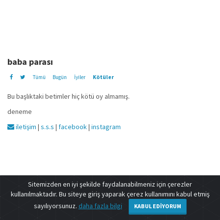
baba parası
Tümü
Bugün
İyiler
Kötüler
Bu başlıktaki betimler hiç kötü oy almamış.
deneme
iletişim
|
s.s.s
|
facebook
|
instagram
Sitemizden en iyi şekilde faydalanabilmeniz için çerezler
kullanılmaktadır. Bu siteye giriş yaparak çerez kullanımını kabul etmiş
sayılıyorsunuz.
daha fazla bilgi
KABUL EDIYORUM