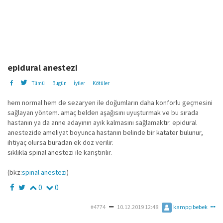
epidural anestezi
Tümü
Bugün
İyiler
Kötüler
hem normal hem de sezaryen ile doğumların daha konforlu geçmesini
sağlayan yöntem. amaç belden aşağısını uyuşturmak ve bu sırada
hastanın ya da anne adayının ayık kalmasını sağlamaktır. epidural
anestezide ameliyat boyunca hastanın belinde bir katater bulunur,
ihtiyaç olursa buradan ek doz verilir.
sıklıkla spinal anestezi ile karıştırılır.
(bkz:
spinal anestezi
)
0
0
#4774
10.12.2019 12:48
kampçıbebek