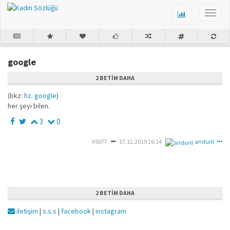
google
2 BETIM DAHA
(bkz:
hz. google
)
her şeyi bilen.
3
0
#5077
17.12.2019 16:14
anduril
2 BETIM DAHA
iletişim
|
s.s.s
|
facebook
|
instagram