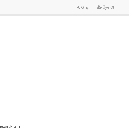
Giriş
Üye Ol
mezarlık tam