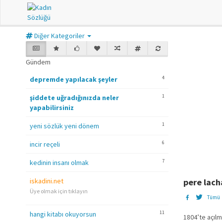
Diğer Kategoriler
Gündem
4
depremde yapılacak şeyler
1
şiddete uğradığınızda neler
yapabilirsiniz
1
yeni sözlük yeni dönem
6
incir reçeli
7
kedinin insanı olmak
iskadini.net
pere lach
Üye olmak için tıklayın
Tümü
11
hangi kitabı okuyorsun
1804’te açılm