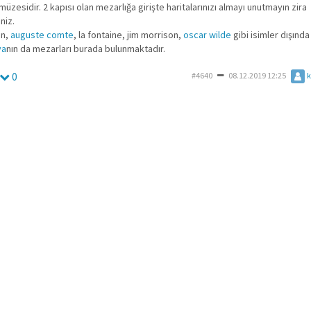
müzesidir. 2 kapısı olan mezarlığa girişte haritalarınızı almayı unutmayın zira
niz.
in,
auguste comte
, la fontaine, jim morrison,
oscar wilde
gibi isimler dışınd
ya
nın da mezarları burada bulunmaktadır.
0
#4640
08.12.2019 12:25
k