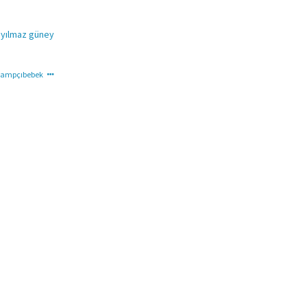
a
yılmaz güney
ampçıbebek