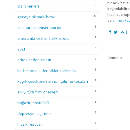
bir açık hava 
8
dizi önerileri
kaybolabilirsi
balzac, chop
28
geceye bir şarkı bırak
ve
ahmet ka
5
anahtar da sensin kapı da
1
1
erzurumlu ibrahim hakkı efendi
5
2021
deneme
3
erkek neden aldatır
1
kadın koruma dernekleri hakkında
1
küçük çocuk anneleri için çalışma koşulları
1
en iyi türk filmi önerileri
1
boğaziçi enstitüsü
2
depresyona girmek
2
müzik festivali