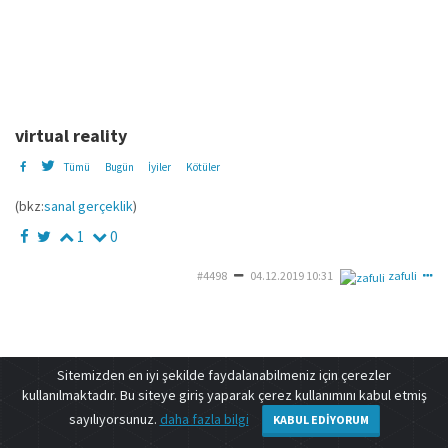
virtual reality
Tümü
Bugün
İyiler
Kötüler
(bkz:
sanal gerçeklik
)
1
0
#4498
04.12.2019 10:31
zafuli
deneme
Sitemizden en iyi şekilde faydalanabilmeniz için çerezler
kullanılmaktadır. Bu siteye giriş yaparak çerez kullanımını kabul etmiş
iletişim
|
s.s.s
|
facebook
|
instagram
sayılıyorsunuz.
daha fazla bilgi
KABUL EDIYORUM