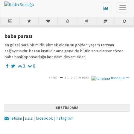
baba parası
en güzel para birimidir. ekmek elden su gölden yaşam tarzının
sağlayıcısıdır. bazen kısıtlıdır ama genelde bütün sorunlarınız çözer .
baba bank sponsorluğu her daim devam eder.
3
0
#4807
10.12.2019 19:54
tunaqua
6 BETIM DAHA
iletişim
|
s.s.s
|
facebook
|
instagram