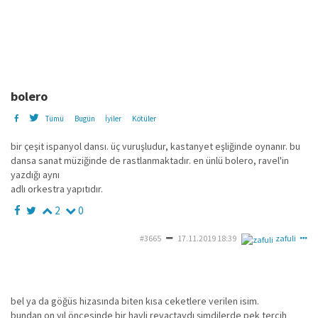
bolero
Tümü
Bugün
İyiler
Kötüler
bir çeşit ispanyol dansı. üç vuruşludur, kastanyet eşliğinde oynanır. bu
dansa sanat müziğinde de rastlanmaktadır. en ünlü bolero, ravel'in
yazdığı aynı
adlı orkestra yapıtıdır.
2
0
#3665
17.11.2019 18:39
zafuli
bel ya da göğüs hizasında biten kısa ceketlere verilen isim.
bundan on yıl öncesinde bir hayli revaçtaydı şimdilerde pek tercih