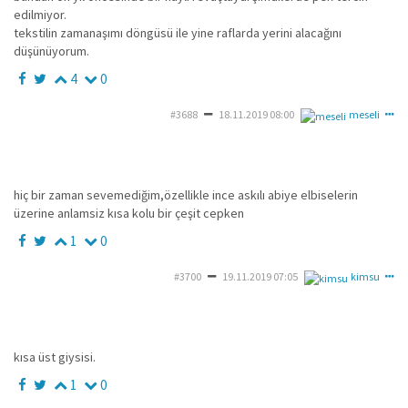
edilmiyor.
tekstilin zamanaşımı döngüsü ile yine raflarda yerini alacağını
düşünüyorum.
4
0
#3688
18.11.2019 08:00
meseli
hiç bir zaman sevemediğim,özellikle ince askılı abiye elbiselerin
üzerine anlamsiz kısa kolu bir çeşit cepken
1
0
#3700
19.11.2019 07:05
kimsu
kısa üst giysisi.
1
0