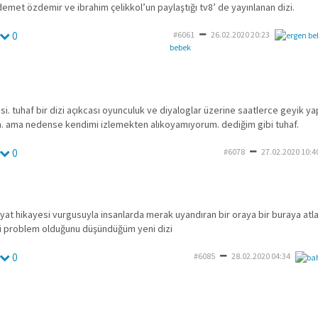
 demet özdemir ve ibrahim çelikkol’un paylaştığı tv8’ de yayınlanan dizi.
0
#6061
26.02.2020 20:23
bebek
isi. tuhaf bir dizi açıkcası oyunculuk ve diyaloglar üzerine saatlerce geyik yap
 ama nedense kendimi izlemekten alıkoyamıyorum. dediğim gibi tuhaf.
0
#6078
27.02.2020 10:4
yat hikayesi vurgusuyla insanlarda merak uyandıran bir oraya bir buraya atlad
di problem olduğunu düşündüğüm yeni dizi
0
#6085
28.02.2020 04:34