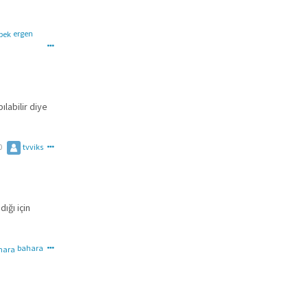
ergen
ılabilir diye
0
tvviks
ığı için
bahara