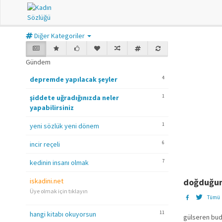
Diğer Kategoriler
Gündem
4
depremde yapılacak şeyler
1
şiddete uğradığınızda neler
yapabilirsiniz
1
yeni sözlük yeni dönem
6
incir reçeli
7
kedinin insanı olmak
iskadini.net
doğduğun
Üye olmak için tıklayın
Tümü
11
hangi kitabı okuyorsun
gülseren buda