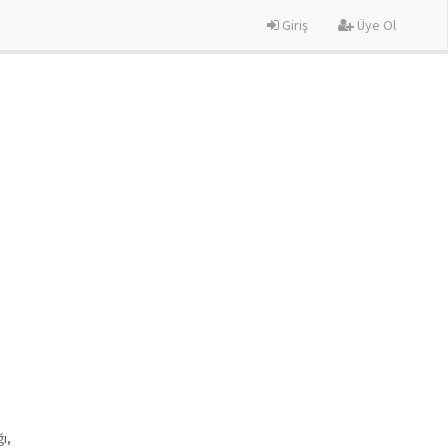
Giriş
Üye Ol
ı,