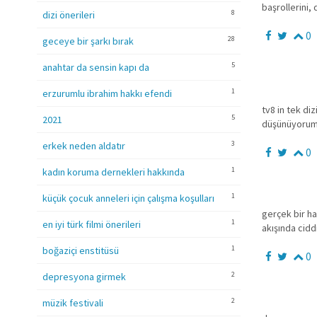
başrollerini,
8
dizi önerileri
0
28
geceye bir şarkı bırak
5
anahtar da sensin kapı da
1
erzurumlu ibrahim hakkı efendi
tv8 in tek diz
5
2021
düşünüyorum.
3
erkek neden aldatır
0
1
kadın koruma dernekleri hakkında
1
küçük çocuk anneleri için çalışma koşulları
gerçek bir ha
1
en iyi türk filmi önerileri
akışında cid
1
boğaziçi enstitüsü
0
2
depresyona girmek
2
müzik festivali