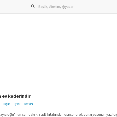
 ev kaderindir
Bugün
İyiler
Kötüler
yıcıoğlu’ nun camdaki kız adlı kitabından esinlenerek senaryosunun yazıldığ