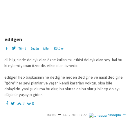
edilgen
Tümü
Bugün
İyiler
Kötüler
dil bilgisinde dolaylı olan özne kullanımı. etkisi dolaylı olan şey. hal bu
ki eylemi yapan öznedir. etkin olan öznedir.
edilgen hep başkasının ne dediğine neden dediğine ve nasıl dediğine
"göre" her şeyi planlar ve yaşar. kendi kararları yoktur. olsa bile
dolaylıdır. yani şu olursa bu olur, bu olursa da bu olur gibi hep dolaylı
düşünür yaşayıp gider.
2
0
#4935
14.12.2019 17:22
tunaqua