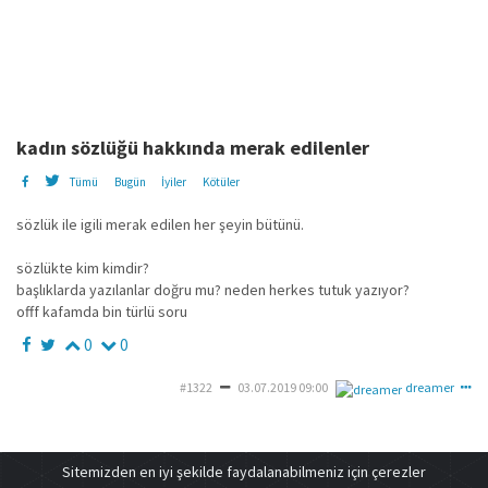
kadın sözlüğü hakkında merak edilenler
Tümü
Bugün
İyiler
Kötüler
sözlük ile igili merak edilen her şeyin bütünü.
sözlükte kim kimdir?
başlıklarda yazılanlar doğru mu? neden herkes tutuk yazıyor?
offf kafamda bin türlü soru
0
0
#1322
03.07.2019 09:00
dreamer
Sitemizden en iyi şekilde faydalanabilmeniz için çerezler
deneme