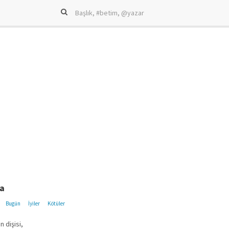
ra
Bugün
İyiler
Kötüler
in dişisi,