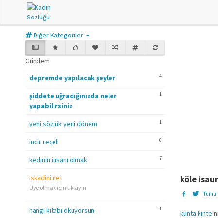
Diğer Kategoriler
Gündem
4
depremde yapılacak şeyler
1
şiddete uğradığınızda neler
yapabilirsiniz
1
yeni sözlük yeni dönem
6
incir reçeli
7
kedinin insanı olmak
iskadini.net
köle isau
Üye olmak için tıklayın
Tümü
11
hangi kitabı okuyorsun
kunta kinte
'n