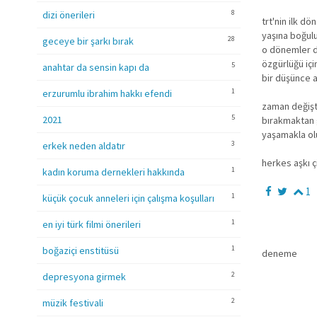
8
dizi önerileri
trt'nin ilk d
yaşına boğulu
28
geceye bir şarkı bırak
o dönemler d
özgürlüğü içi
5
anahtar da sensin kapı da
bir düşünce a
1
erzurumlu ibrahim hakkı efendi
zaman değişti
5
2021
bırakmaktan g
yaşamakla olu
3
erkek neden aldatır
herkes aşkı 
1
kadın koruma dernekleri hakkında
1
1
küçük çocuk anneleri için çalışma koşulları
1
en iyi türk filmi önerileri
1
boğaziçi enstitüsü
deneme
2
depresyona girmek
2
müzik festivali