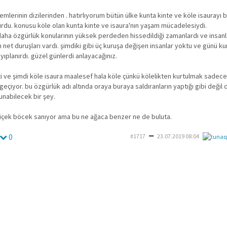
önemlerinin dizilerinden . hatırlıyorum bütün ülke kunta kinte ve köle isaurayı
rdu. konusu köle olan kunta kinte ve isaura'nın yaşam mücadelesiydi.
aha özgürlük konularının yüksek perdeden hissedildiği zamanlardı ve insan
n net duruşları vardı. şimdiki gibi üç kuruşa değişen insanlar yoktu ve günü ku
yıplanırdı. güzel günlerdi anlayacağınız.
 ve şimdi köle isaura maalesef hala köle çünkü kölelikten kurtulmak sadece 
eçiyor. bu özgürlük adı altında oraya buraya saldıranların yaptığı gibi değil
nabilecek bir şey.
çiçek böcek sanıyor ama bu ne ağaca benzer ne de buluta.
0
#1717
23.07.2019 08:04