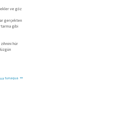
 bekler ve göz
lar gerçekten
rtarma gibi
zihnini hür
 düzgün
tunaqua