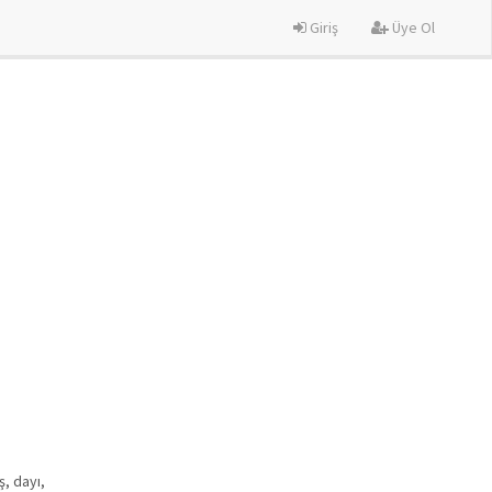
Giriş
Üye Ol
ş, dayı,