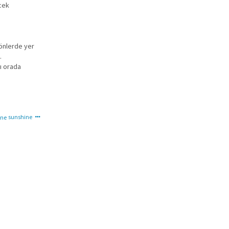
ecek
 önlerde yer
.
nı orada
sunshine