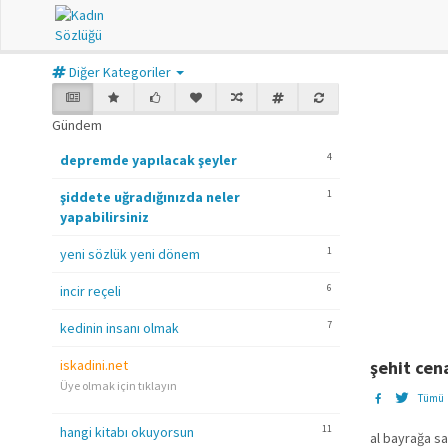
Diğer Kategoriler
Gündem
4
depremde yapılacak şeyler
1
şiddete uğradığınızda neler
yapabilirsiniz
1
yeni sözlük yeni dönem
6
incir reçeli
7
kedinin insanı olmak
iskadini.net
şehit cen
Üye olmak için tıklayın
Tümü
11
hangi kitabı okuyorsun
al bayrağa sar