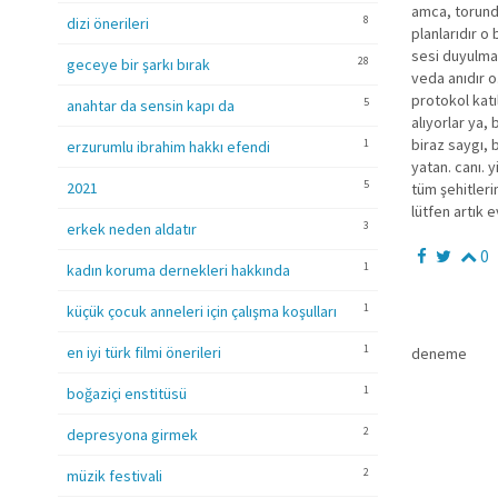
amca, torundu
8
dizi önerileri
planlarıdır o 
sesi duyulma
28
geceye bir şarkı bırak
veda anıdır o
protokol katı
5
anahtar da sensin kapı da
alıyorlar ya,
biraz saygı, b
1
erzurumlu ibrahim hakkı efendi
yatan. canı. y
5
2021
tüm şehitleri
lütfen artık e
3
erkek neden aldatır
0
1
kadın koruma dernekleri hakkında
1
küçük çocuk anneleri için çalışma koşulları
1
en iyi türk filmi önerileri
deneme
1
boğaziçi enstitüsü
2
depresyona girmek
2
müzik festivali