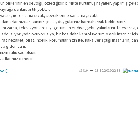
r. birilerinin en sevdiği, özlediğidir. birlikte kurulmuş hayaller, yapılmış gel
bayrağa sarılan. artık yoktur.
yacak, nefes almayacak, sevdiklerine sarılamayacaktır.
. damarlarınızdan kanınız çekilir, duygularınız karmakarışık beklersiniz.
lımı varsa, televizyonlarda iyi görünsünler diye, şehit yakınlarını iteleyerek,
 bizde izliyor yada okuyoruz ya, bir kez daha kahroluyorum o acılı insanlar için
iraz nezaket, biraz incelik. korumalarınızın ite, kaka yer açtığı insanların, ca
itip giden canı.
mizin ruhu şad olsun.
vlatlarımız ölmesin!
0
#2919
13.10.2019 22:33