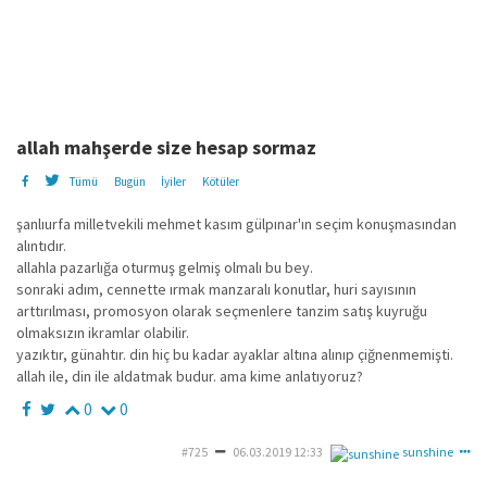
allah mahşerde size hesap sormaz
Tümü
Bugün
İyiler
Kötüler
şanlıurfa milletvekili mehmet kasım gülpınar'ın seçim konuşmasından
alıntıdır.
allahla pazarlığa oturmuş gelmiş olmalı bu bey.
sonraki adım, cennette ırmak manzaralı konutlar, huri sayısının
arttırılması, promosyon olarak seçmenlere tanzim satış kuyruğu
olmaksızın ikramlar olabilir.
yazıktır, günahtır. din hiç bu kadar ayaklar altına alınıp çiğnenmemişti.
allah ile, din ile aldatmak budur. ama kime anlatıyoruz?
0
0
#725
06.03.2019 12:33
sunshine