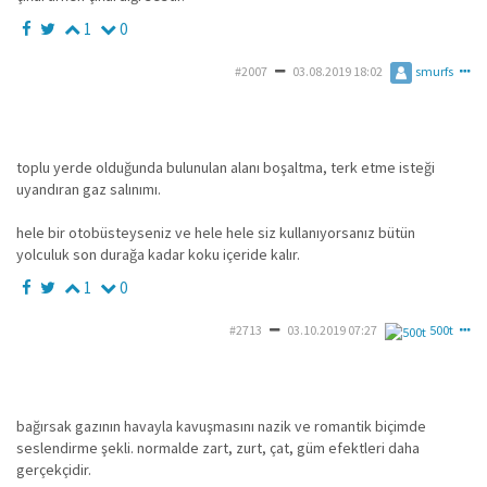
1
0
#2007
03.08.2019 18:02
smurfs
toplu yerde olduğunda bulunulan alanı boşaltma, terk etme isteği
uyandıran gaz salınımı.
hele bir otobüsteyseniz ve hele hele siz kullanıyorsanız bütün
yolculuk son durağa kadar koku içeride kalır.
1
0
#2713
03.10.2019 07:27
500t
bağırsak gazının havayla kavuşmasını nazik ve romantik biçimde
seslendirme şekli. normalde zart, zurt, çat, güm efektleri daha
gerçekçidir.