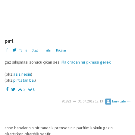
pırt
Tümü
Bugün
İyiler
Kötüler
gaz sıkışması sonucu çıkan ses.
illa oradan mı çıkması gerek
(bkz:
aziz nesin
)
(bkz:
pırtlatan bal
)
2
0
#1892
31.07.2019 12:13
fairy tale
anne babalarının bir tanecik prensesinin parfüm kokulu gazını
çıkartırken çıkardığı sestir.