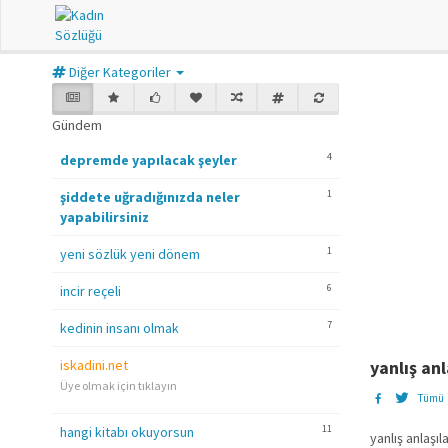
Diğer Kategoriler
Gündem
4
depremde yapılacak şeyler
1
şiddete uğradığınızda neler
yapabilirsiniz
1
yeni sözlük yeni dönem
6
incir reçeli
7
kedinin insanı olmak
iskadini.net
yanlış an
Üye olmak için tıklayın
Tümü
11
hangi kitabı okuyorsun
yanlış anlaşı