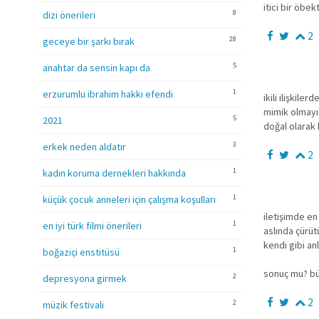
itici bir öbe
8
dizi önerileri
2
28
geceye bir şarkı bırak
5
anahtar da sensin kapı da
1
erzurumlu ibrahim hakkı efendi
ikili ilişkil
mimik olmayın
5
2021
doğal olarak
3
erkek neden aldatır
2
1
kadın koruma dernekleri hakkında
1
küçük çocuk anneleri için çalışma koşulları
iletişimde en
1
en iyi türk filmi önerileri
aslında çürüt
kendi gibi an
1
boğaziçi enstitüsü
sonuç mu? büy
2
depresyona girmek
2
2
müzik festivali