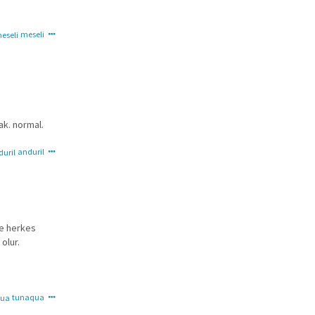
meseli
ak. normal.
anduril
ve herkes
olur.
tunaqua