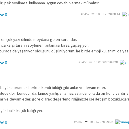
ktir, pek sevilmez. kullanana uygun cevabı vermek mübahtır.
0
#5452
10.01.2020 08:14
erde en çok yazı dilinde meydana gelen sorundur.
ca karşı tarafın söyleneni anlaması biraz güçleşiyor.
 burada da yaşanıyor olduğunu düşünüyorum. he birde emoji kullanımı da yas
0
#5456
10.01.2020 08:28
 büyük sorundur. herkes kendi bildiği gibi anlar ve devam eder.
ülecek bir konudur da. kimse yanlış anlamaz aslında. ortada bir konu vardır 
lar ve devam eder. göre olarak değerlendirdiğinizde ise iletişim bozuklukları 
ük balık küçük balığı yer.
0
#5457
10.01.2020 09:05