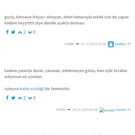
guclu, kimseye ihtiyaci olmayan, elinin hamuruyla erkek isini de yapan
kadinin heyyttttt diye dimdik ayakta durmasi
2
0
#3888
23.11.2019 23:16
ezeliko
kadının yanında duran, savunan, ötelemeyen görüş. ben öyle tezahür
ediyorum en azından.
öyleyse
kadın sözlüğü
bir feministtir.
2
0
#3895
24.11.2019 06:49
meseli