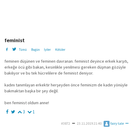
feminist
Tümü
Bugün
İyiler
Kötüler
feminen düşünen ve feminen davranan. feminist deyince erkek karşıtı,
erkeğe öcü gibi bakan, kesinlikle yenilmesi gereken düşman gözüyle
bakılıyor ve bu tek hücrelilere de feminist deniyor.
kadını tanımlayan erkektir herşeyden önce feminizm de kadın yönüyle
bakmaktan başka bir şey değil.
ben feminist oldum anne!
3
1
#3872
23.11.2019 21:40
fairy tale