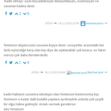
‘kadın olmayı’ içsel mücadelesiyle deneyimleyen, özümseyen ve
savunan kadına denir.
2
0
#3919
24.11.2019 13:09
khooneyama
feminizm düşüncesini savunan kişiye denir. cinsiyetler arasındaki her
türlü eşitsizliğe karşı olan kişi diye de açıklanabilir çok kısaca. ve fakat
mevzu çok daha derinlerdedir.
1
0
#3936
24.11.2019 18:44
fletcher lynd
kadın haklarını savunma ideolojisi olan feminizmi benimsemiş kişi.
feminizm o kadar dallı budaklı yapılara ayrılmıştırki aslında çok çeşitli
bir olgu haline gelmiştir. örnek vermek gerekirse:
eko feminizm