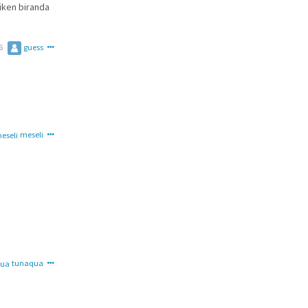
 iken biranda
6
guess
meseli
tunaqua