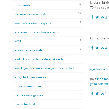
kiraların bird
8
dizi önerileri
70 tl ye satıl
28
geceye bir şarkı bırak
2
5
anahtar da sensin kapı da
1
erzurumlu ibrahim hakkı efendi
kurnaz olan 
5
2021
4
3
erkek neden aldatır
1
kadın koruma dernekleri hakkında
1
küçük çocuk anneleri için çalışma koşulları
açık kapı arsı
1
en iyi türk filmi önerileri
(bkz:
kıpti me
yakaladın mı
1
boğaziçi enstitüsü
1
2
depresyona girmek
2
müzik festivali