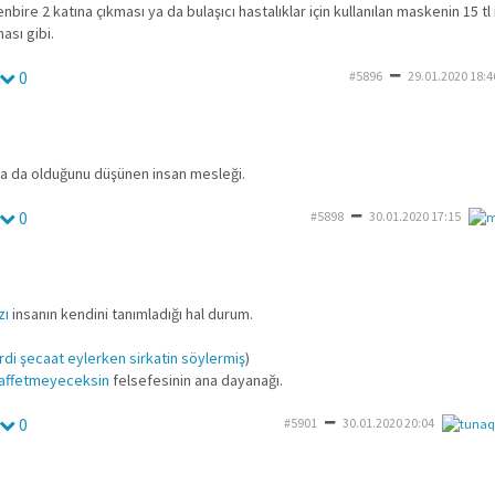
enbire 2 katına çıkması ya da bulaşıcı hastalıklar için kullanılan maskenin 15 tl
ması gibi.
0
#5896
29.01.2020 18:4
ya da olduğunu düşünen insan mesleği.
0
#5898
30.01.2020 17:15
zı
insanın kendini tanımladığı hal durum.
rdi şecaat eylerken sirkatin söylermiş
)
 affetmeyeceksin
felsefesinin ana dayanağı.
0
#5901
30.01.2020 20:04