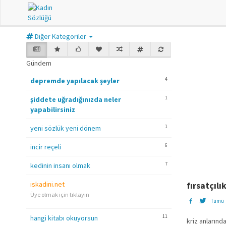
Diğer Kategoriler
Gündem
4
depremde yapılacak şeyler
1
şiddete uğradığınızda neler
yapabilirsiniz
1
yeni sözlük yeni dönem
6
incir reçeli
7
kedinin insanı olmak
iskadini.net
fırsatçılı
Üye olmak için tıklayın
Tümü
11
hangi kitabı okuyorsun
kriz anlarınd