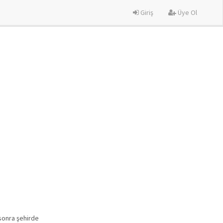
Giriş
Üye Ol
 sonra şehirde