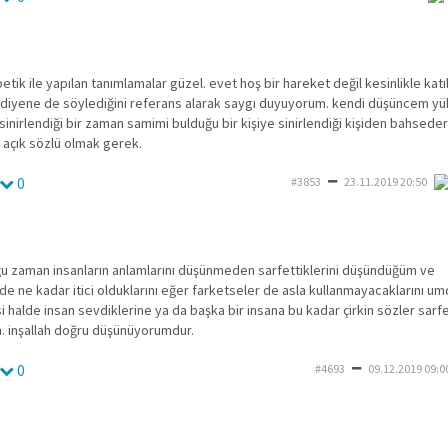
etik ile yapılan tanımlamalar güzel. evet hoş bir hareket değil kesinlikle katı
iyene de söylediğini referans alarak saygı duyuyorum. kendi düşüncem y
 sinirlendiği bir zaman samimi bulduğu bir kişiye sinirlendiği kişiden bahsede
 açık sözlü olmak gerek.
0
#3853
23.11.2019 20:50
ğu zaman insanların anlamlarını düşünmeden sarfettiklerini düşündüğüm ve
de ne kadar itici olduklarını eğer farketseler de asla kullanmayacaklarını 
si halde insan sevdiklerine ya da başka bir insana bu kadar çirkin sözler sa
 inşallah doğru düşünüyorumdur.
0
#4693
09.12.2019 09:0