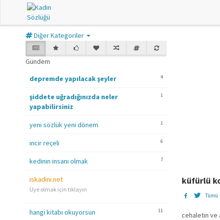
Diğer Kategoriler
Gündem
4
depremde yapılacak şeyler
1
şiddete uğradığınızda neler
yapabilirsiniz
1
yeni sözlük yeni dönem
6
incir reçeli
7
kedinin insanı olmak
iskadini.net
küfürlü k
Üye olmak için tıklayın
Tümü
11
hangi kitabı okuyorsun
cehaletin ve a