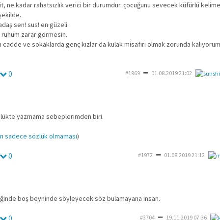
t, ne kadar rahatsızlık verici bir durumdur. çocuğunu sevecek küfürlü kelimel
şekilde.
daş sen! sus! en güzeli.
e ruhum zarar görmesin.
cadde ve sokaklarda genç kızlar da kulak misafiri olmak zorunda kalıyorum
0
#1969
01.08.2019 21:02
zlükte yazmama sebeplerimden biri.
n sadece sözlük olmaması
)
0
#1972
01.08.2019 21:12
diğinde boş beyninde söyleyecek söz bulamayana insan.
0
#3704
19.11.2019 07:36